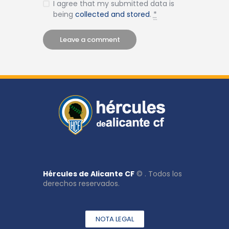
I agree that my submitted data is
being
collected and stored
.
*
Hércules de Alicante CF
© . Todos los
derechos reservados.
NOTA LEGAL