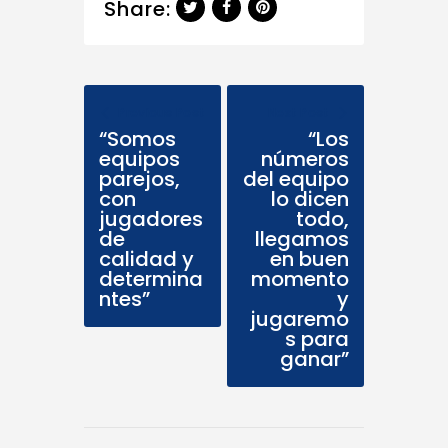
Share:
Previous Post
Next Post
“Somos
“Los
equipos
números
parejos,
del equipo
con
lo dicen
jugadores
todo,
de
llegamos
calidad y
en buen
determina
momento
ntes”
y
jugaremo
s para
ganar”