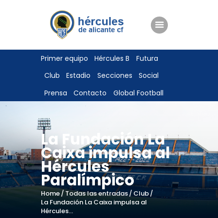
ENTRADAS
Primer equipo
Hércules B
Futura
TIENDA
Club
Estadio
Secciones
Social
HÉRCULESCF100
Prensa
Contacto
Global Football
La Fundación La
Caixa impulsa al
Hércules
Paralímpico
Home
Todas las entradas
Club
La Fundación La Caixa impulsa al
Hércules...