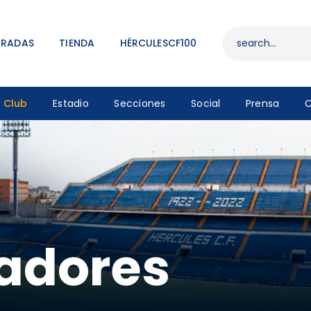
ENTRADAS
TIENDA
TRADAS
TIENDA
HÉRCULESCF100
HÉRCULESCF100
Club
Estadio
Secciones
Social
Prensa
C
nadores