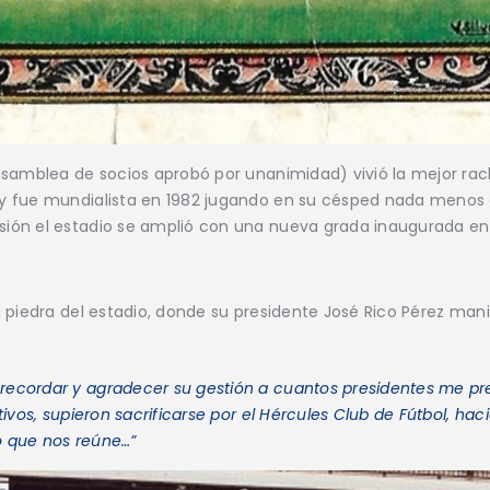
asamblea de socios aprobó por unanimidad) vivió la mejor rach
 y fue mundialista en 1982 jugando en su césped nada meno
ón el estadio se amplió con una nueva grada inaugurada en un
piedra del estadio, donde su presidente José Rico Pérez manife
ecordar y agradecer su gestión a cuantos presidentes me pr
ivos, supieron sacrificarse por el Hércules Club de Fútbol, hac
o que nos reúne…”