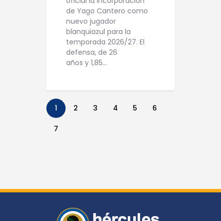
oficial la incorporación
de Yago Cantero como
nuevo jugador
blanquiazul para la
temporada 2026/27. El
defensa, de 26
años y 1,85…
1
2
3
4
5
6
7