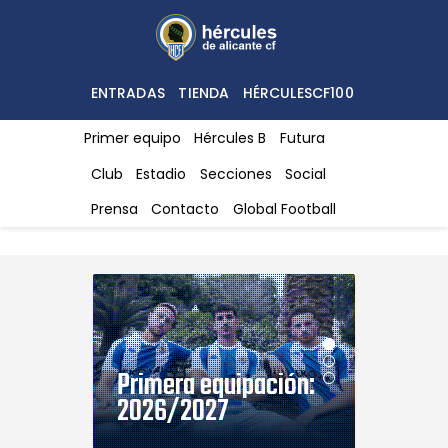
ENTRADAS
ENTRADAS
TIENDA
HÉRCULESCF100
TIENDA
Primer equipo
Hércules B
Futura
HÉRCULESCF100
Club
Estadio
Secciones
Social
Prensa
Contacto
Global Football
Primera equipación:
2026/2027