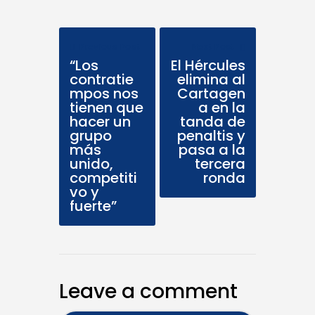
Previous Post
Next Post
“Los
El Hércules
contratie
elimina al
mpos nos
Cartagen
tienen que
a en la
hacer un
tanda de
grupo
penaltis y
más
pasa a la
unido,
tercera
competiti
ronda
vo y
fuerte”
Leave a comment