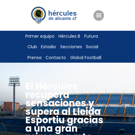
ENTRADAS
Primer equipo
Hércules B
Futura
TIENDA
Club
Estadio
Secciones
Social
HÉRCULESCF100
Prensa
Contacto
Global Football
El Hércules
recupera
sensaciones y
supera al Lleida
Esportiu gracias
a una gran