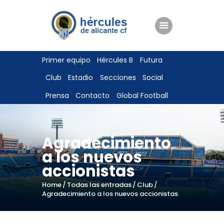
ENTRADAS
Primer equipo
Hércules B
Futura
TIENDA
Club
Estadio
Secciones
Social
HÉRCULESCF100
Prensa
Contacto
Global Football
Agradecimiento
a los nuevos
accionistas
Home
Todas las entradas
Club
Agradecimiento a los nuevos accionistas