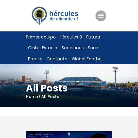
ENTRADAS
Primer equipo
Hércules B
Futura
TIENDA
Club
Estadio
Secciones
Social
HÉRCULESCF100
Prensa
Contacto
Global Football
All Posts
Home
All Posts