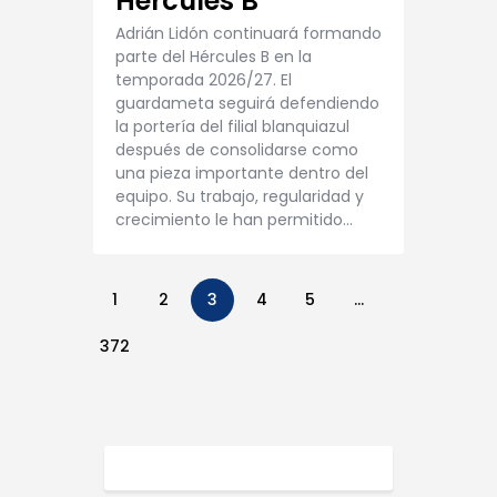
Hércules B
Adrián Lidón continuará formando
parte del Hércules B en la
temporada 2026/27. El
guardameta seguirá defendiendo
la portería del filial blanquiazul
después de consolidarse como
una pieza importante dentro del
equipo. Su trabajo, regularidad y
crecimiento le han permitido…
1
2
3
4
5
…
372