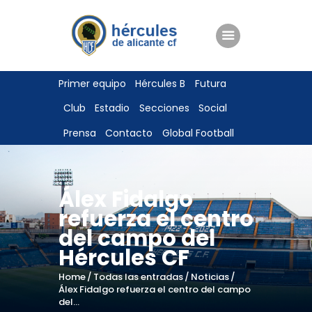
ENTRADAS
Primer equipo
Hércules B
Futura
TIENDA
Club
Estadio
Secciones
Social
HÉRCULESCF100
Prensa
Contacto
Global Football
Álex Fidalgo
refuerza el centro
del campo del
Hércules CF
Home
Todas las entradas
Noticias
Álex Fidalgo refuerza el centro del campo
del...