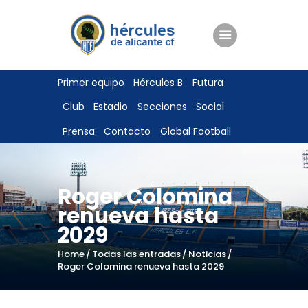
ENTRADAS
Primer equipo
Hércules B
Futura
TIENDA
Club
Estadio
Secciones
Social
HÉRCULESCF100
Prensa
Contacto
Global Football
Roger Colomina
renueva hasta
2029
Home
Todas las entradas
Noticias
Roger Colomina renueva hasta 2029