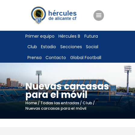
ENTRADAS
Primer equipo
Hércules B
Futura
TIENDA
Club
Estadio
Secciones
Social
HÉRCULESCF100
Prensa
Contacto
Global Football
Nuevas carcasas
para el móvil
Home
Todas las entradas
Club
Nuevas carcasas para el móvil