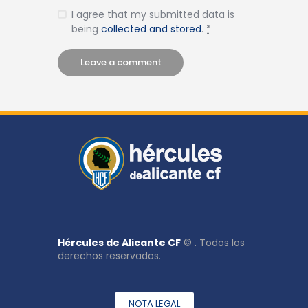
I agree that my submitted data is
being
collected and stored
.
*
Hércules de Alicante CF
© . Todos los
derechos reservados.
NOTA LEGAL