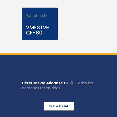
Published in
Previous Post
VMESTvH
CF-80
Hércules de Alicante CF
© . Todos los
derechos reservados.
NOTA LEGAL