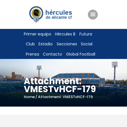
ENTRADAS
Primer equipo
Hércules B
Futura
TIENDA
Club
Estadio
Secciones
Social
HÉRCULESCF100
Prensa
Contacto
Global Football
Attachment:
VMESTvHCF-179
Home
Attachment: VMESTvHCF-179