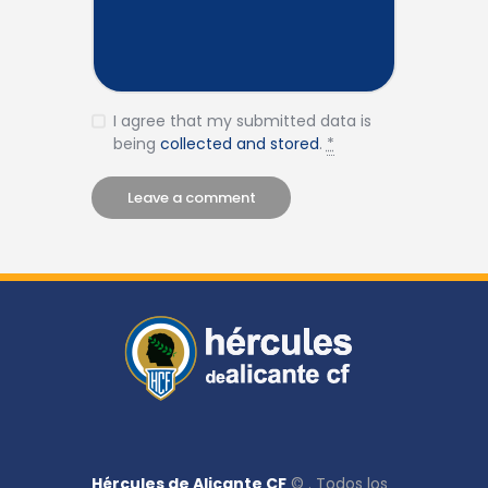
I agree that my submitted data is
being
collected and stored
.
*
Hércules de Alicante CF
© . Todos los