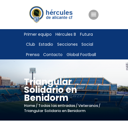
ENTRADAS
Primer equipo
Hércules B
Futura
TIENDA
Club
Estadio
Secciones
Social
HÉRCULESCF100
Prensa
Contacto
Global Football
Triangular
Solidario en
Benidorm
Home
Todas las entradas
Veteranos
Triangular Solidario en Benidorm