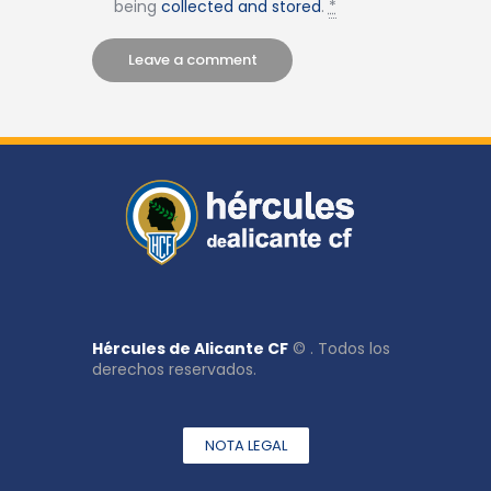
being
collected and stored
.
*
Hércules de Alicante CF
© . Todos los
derechos reservados.
NOTA LEGAL