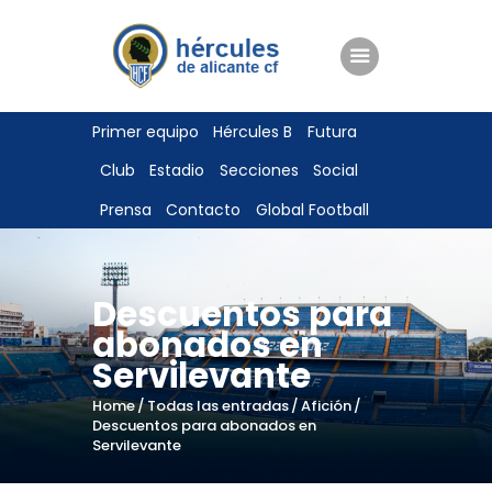
ENTRADAS
Primer equipo
Hércules B
Futura
TIENDA
Club
Estadio
Secciones
Social
HÉRCULESCF100
Prensa
Contacto
Global Football
Descuentos para
abonados en
Servilevante
Home
Todas las entradas
Afición
Descuentos para abonados en
Servilevante