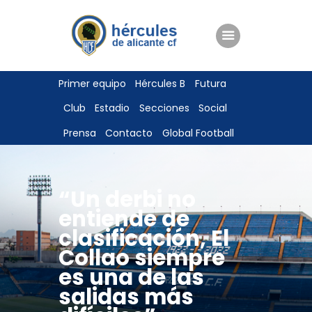
ENTRADAS
Primer equipo
Hércules B
Futura
TIENDA
Club
Estadio
Secciones
Social
HÉRCULESCF100
Prensa
Contacto
Global Football
“Un derbi no
entiende de
clasificación, El
Collao siempre
es una de las
salidas más