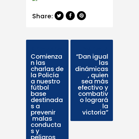
Share:
Previous Post
Next Post
Comienza
“Dan igual
n las
las
charlas de
dinámicas
la Policía
, quien
a nuestro
sea más
fútbol
efectivo y
base
combativ
destinada
o logrará
s a
la
prevenir
victoria”
malas
conducta
s y
peligros