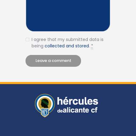
I agree that my submitted data is
being
collected and stored
.
*