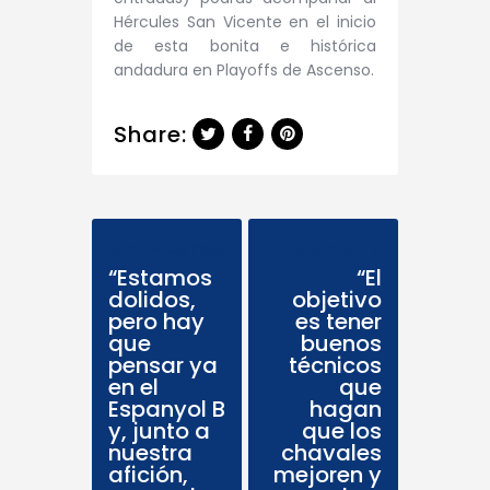
Hércules San Vicente en el inicio
de esta bonita e histórica
andadura en Playoffs de Ascenso.
Share:
Previous Post
Next Post
“Estamos
“El
dolidos,
objetivo
pero hay
es tener
que
buenos
pensar ya
técnicos
en el
que
Espanyol B
hagan
y, junto a
que los
nuestra
chavales
afición,
mejoren y