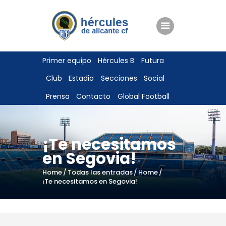
ENTRADAS
Primer equipo
Hércules B
Futura
TIENDA
Club
Estadio
Secciones
Social
HÉRCULESCF100
Prensa
Contacto
Global Football
¡Te necesitamos
en Segovia!
Home
Todas las entradas
Home
¡Te necesitamos en Segovia!