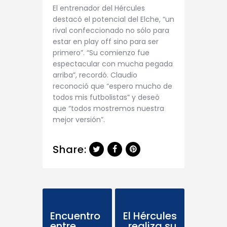
El entrenador del Hércules
destacó el potencial del Elche, “un
rival confeccionado no sólo para
estar en play off sino para ser
primero”. “Su comienzo fue
espectacular con mucha pegada
arriba”, recordó. Claudio
reconoció que “espero mucho de
todos mis futbolistas” y deseó
que “todos mostremos nuestra
mejor versión”.
Share:
Previous Post
Next Post
Encuentro
El Hércules
entre
realiza su