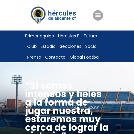
ENTRADAS
Primer equipo
Hércules B
Futura
TIENDA
Club
Estadio
Secciones
Social
HÉRCULESCF100
Prensa
Contacto
Global Football
“Si somos
intensos y fieles
a la forma de
jugar nuestra,
estaremos muy
cerca de lograr la