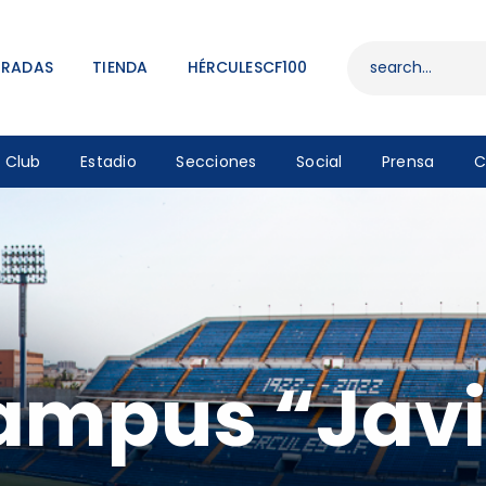
ENTRADAS
TIENDA
TRADAS
TIENDA
HÉRCULESCF100
HÉRCULESCF100
Club
Estadio
Secciones
Social
Prensa
C
ampus “Javi