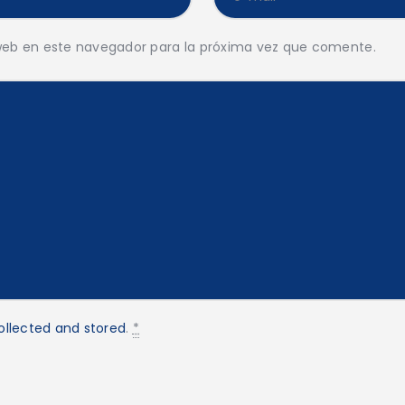
web en este navegador para la próxima vez que comente.
ollected and stored
.
*