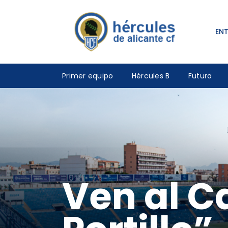
EN
Primer equipo
Hércules B
Futura
Ven al C