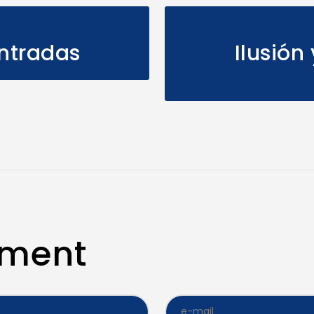
ntradas
Ilusión
mment