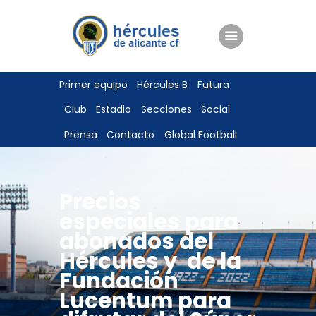
ENTRADAS
Primer equipo
Hércules B
Futura
TIENDA
Club
Estadio
Secciones
Social
HÉRCULESCF100
Prensa
Contacto
Global Football
Precios
especiales para
abonados del
Hércules y de la
Fundación
Lucentum para