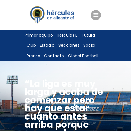
ENTRADAS
Primer equipo
Hércules B
Futura
TIENDA
Club
Estadio
Secciones
Social
HÉRCULESCF100
Prensa
Contacto
Global Football
“La liga es muy
larga y acaba de
comenzar pero
hay que estar
cuanto antes
arriba porque