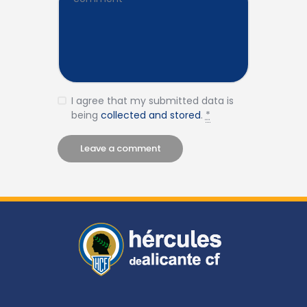
I agree that my submitted data is
being
collected and stored
.
*