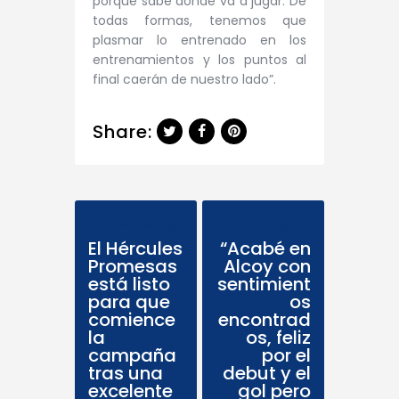
porque sabe donde va a jugar. De
todas formas, tenemos que
plasmar lo entrenado en los
entrenamientos y los puntos al
final caerán de nuestro lado”.
Share:
Previous Post
Next Post
El Hércules
“Acabé en
Promesas
Alcoy con
está listo
sentimient
para que
os
comience
encontrad
la
os, feliz
campaña
por el
tras una
debut y el
excelente
gol pero