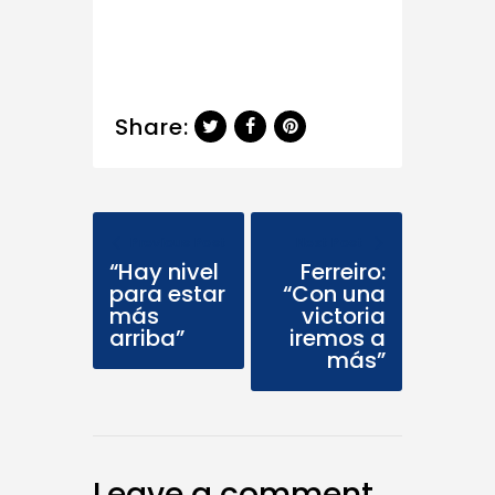
Share:
Previous Post
Next Post
“Hay nivel
Ferreiro:
para estar
“Con una
más
victoria
arriba”
iremos a
más”
Leave a comment