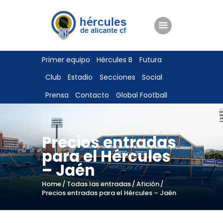
ENTRADAS
Primer equipo
Hércules B
Futura
TIENDA
Club
Estadio
Secciones
Social
HÉRCULESCF100
Prensa
Contacto
Global Football
Precios entradas
para el Hércules
– Jaén
Home
Todas las entradas
Afición
Precios entradas para el Hércules – Jaén