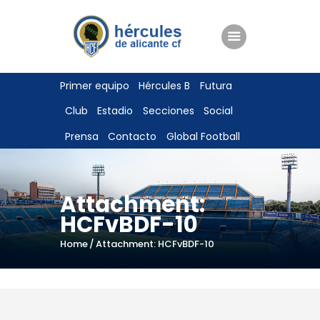
ENTRADAS
Primer equipo
Hércules B
Futura
TIENDA
Club
Estadio
Secciones
Social
HÉRCULESCF100
Prensa
Contacto
Global Football
Attachment:
HCFvBDF-10
Home
Attachment: HCFvBDF-10