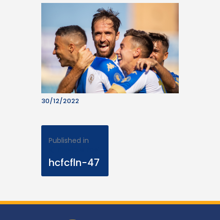
30/12/2022
Published in
Previous Post
hcfcfln-47