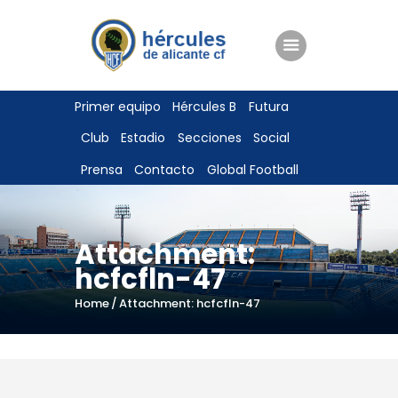
ENTRADAS
Primer equipo
Hércules B
Futura
TIENDA
Club
Estadio
Secciones
Social
HÉRCULESCF100
Prensa
Contacto
Global Football
Attachment:
hcfcfln-47
Home
Attachment: hcfcfln-47