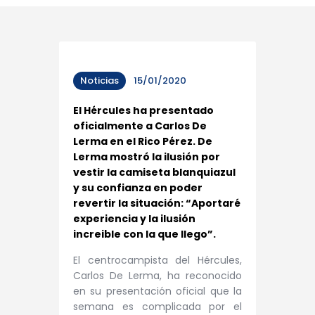
Noticias
15/01/2020
El Hércules ha presentado
oficialmente a Carlos De
Lerma en el Rico Pérez. De
Lerma mostró la ilusión por
vestir la camiseta blanquiazul
y su confianza en poder
revertir la situación: “Aportaré
experiencia y la ilusión
increible con la que llego”.
El centrocampista del Hércules,
Carlos De Lerma, ha reconocido
en su presentación oficial que la
semana es complicada por el