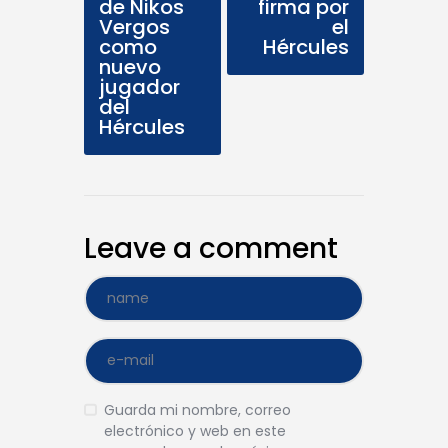
de Nikos
firma por
Vergos
el
como
Hércules
nuevo
jugador
del
Hércules
Leave a comment
Guarda mi nombre, correo
electrónico y web en este