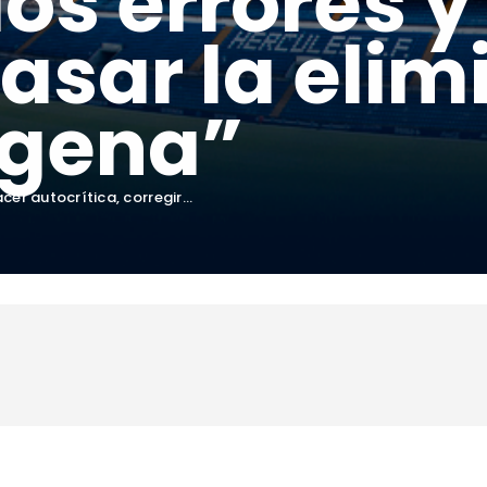
los errores 
pasar la elim
agena”
cer autocrítica, corregir...