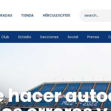
ENTRADAS
TIENDA
TRADAS
TIENDA
HÉRCULESCF100
HÉRCULESCF100
Club
Estadio
Secciones
Social
Prensa
C
 hacer autoc