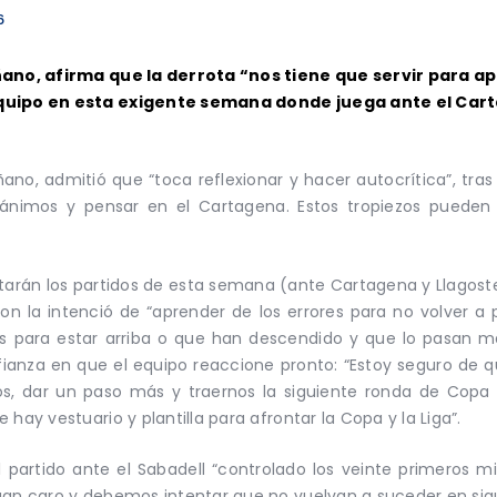
6
iñano, afirma que la derrota “nos tiene que servir para 
 equipo en esta exigente semana donde juega ante el Car
ñano, admitió que “toca reflexionar y hacer autocrítica”, tras 
 ánimos y pensar en el Cartagena. Estos tropiezos pueden
ntarán los partidos de esta semana (ante Cartagena y Llagost
on la intenció de “aprender de los errores para no volver a
s para estar arriba o que han descendido y que lo pasan ma
ianza en que el equipo reaccione pronto: “Estoy seguro de q
s, dar un paso más y traernos la siguiente ronda de Cop
hay vestuario y plantilla para afrontar la Copa y la Liga”.
l partido ante el Sabadell “controlado los veinte primeros m
gan caro y debemos intentar que no vuelvan a suceder en sigu