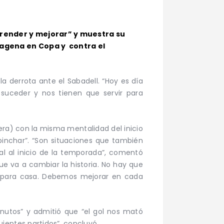
aprender y mejorar” y muestra su
tagena en Copa y contra el
la derrota ante el Sabadell. “Hoy es día
 suceder y nos tienen que servir para
era) con la misma mentalidad del inicio
 pinchar”. “Son situaciones que también
l al inicio de la temporada”, comentó
ue va a cambiar la historia. No hay que
a para casa. Debemos mejorar en cada
inutos” y admitió que “el gol nos mató
ientes partidos”, concluyó.