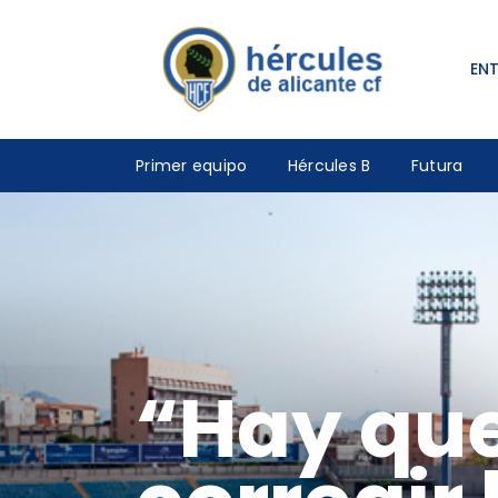
EN
Primer equipo
Hércules B
Futura
“Hay que