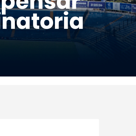
y pensar
inatoria