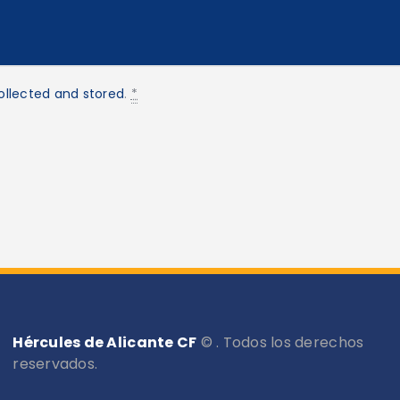
ollected and stored
.
*
Hércules de Alicante CF
© . Todos los derechos
reservados.