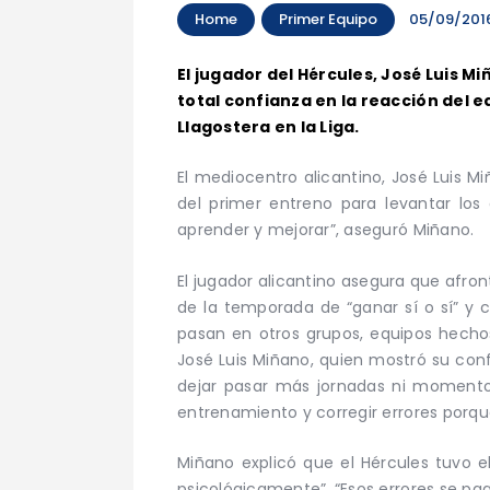
Home
Primer Equipo
05/09/201
El jugador del Hércules, José Luis M
total confianza en la reacción del
Llagostera en la Liga.
El mediocentro alicantino, José Luis Mi
del primer entreno para levantar los
aprender y mejorar”, aseguró Miñano.
El jugador alicantino asegura que afro
de la temporada de “ganar sí o sí” y c
pasan en otros grupos, equipos hecho
José Luis Miñano, quien mostró su conf
dejar pasar más jornadas ni momento
entrenamiento y corregir errores porque 
Miñano explicó que el Hércules tuvo e
psicológicamente”. “Esos errores se pa