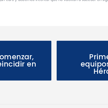
comenzar,
Prim
incidir en
equipos
Hér