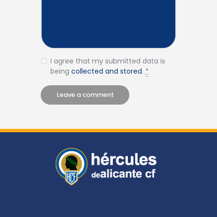
I agree that my submitted data is
being
collected and stored
.
*