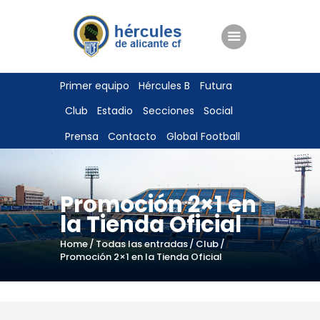
ENTRADAS
Primer equipo
Hércules B
Futura
TIENDA
Club
Estadio
Secciones
Social
HÉRCULESCF100
Prensa
Contacto
Global Football
Promoción 2×1 en
la Tienda Oficial
Home
Todas las entradas
Club
Promoción 2×1 en la Tienda Oficial