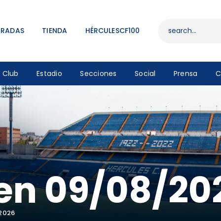
ENTRADAS
TIENDA
TRADAS
TIENDA
HÉRCULESCF100
HÉRCULESCF100
Club
Estadio
Secciones
Social
Prensa
C
en 09/08/20
2026