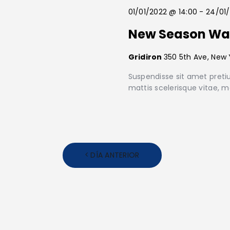
e
a
c
01/01/2022 @ 14:00
-
24/01/
l
c
a
New Season W
c
i
p
o
a
i
Gridiron
350 5th Ave, New 
n
l
a
Suspendisse sit amet pretiu
a
ó
r
mattis scelerisque vitae, m
b
f
r
n
e
a
c
d
c
h
l
a
e
a
DÍA ANTERIOR
.
v
b
e
.
ú
B
u
s