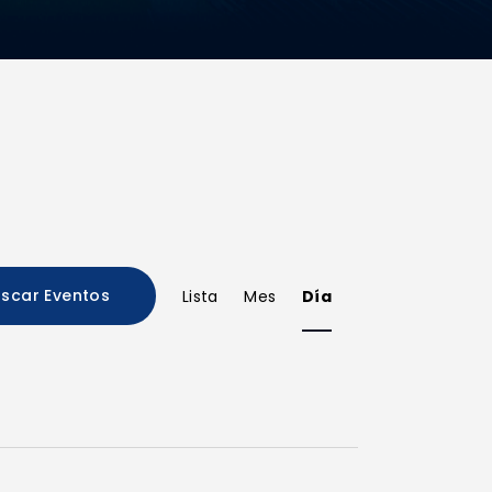
N
scar Eventos
Lista
Mes
Día
a
v
e
g
a