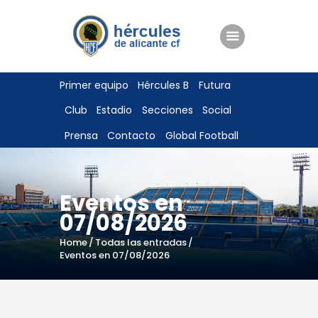
ENTRADAS
Primer equipo
Hércules B
Futura
TIENDA
Club
Estadio
Secciones
Social
HÉRCULESCF100
Prensa
Contacto
Global Football
Eventos en
07/08/2026
Home
Todas las entradas
Eventos en 07/08/2026