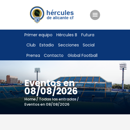
ENTRADAS
Primer equipo
Hércules B
Futura
TIENDA
Club
Estadio
Secciones
Social
HÉRCULESCF100
Prensa
Contacto
Global Football
Eventos en
08/08/2026
Home
Todas las entradas
Eventos en 08/08/2026