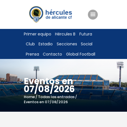
ENTRADAS
Primer equipo
Hércules B
Futura
TIENDA
Club
Estadio
Secciones
Social
HÉRCULESCF100
Prensa
Contacto
Global Football
Eventos en
07/08/2026
Home
Todas las entradas
Eventos en 07/08/2026