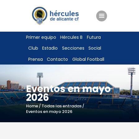
ENTRADAS
Primer equipo
Hércules B
Futura
TIENDA
Club
Estadio
Secciones
Social
HÉRCULESCF100
Prensa
Contacto
Global Football
Eventos en mayo
2026
Home
Todas las entradas
Eventos en mayo 2026