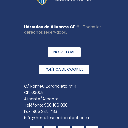
E
v
e
n
Hércules de Alicante CF
© . Todos los
t
derechos reservados.
o
s
NOTA LEGAL
POLÍTICA DE COOKIES
C/ Romeu Zarandieta Nº 4
CP: 03005
Alicante/Alicante
Teléfono: 966 106 836
Fax: 965 245 783
info@herculesdealicantecf.com