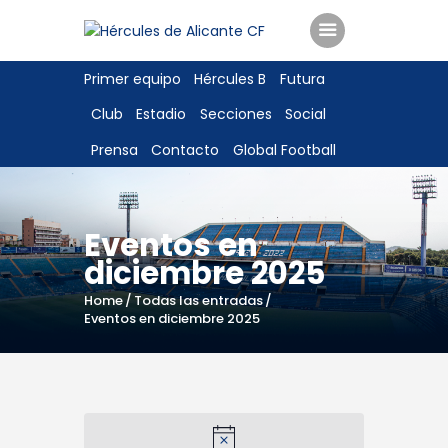
Primer equipo
Hércules B
Futura
ENTRADAS
Club
Estadio
Secciones
Social
TIENDA
Prensa
Contacto
Global Football
HÉRCULESCF100
Eventos en
diciembre 2025
Home
Todas las entradas
Eventos en diciembre 2025