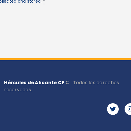
ollected and stored
.
*
Hércules de Alicante CF
© . Todos los derechos
reservados.