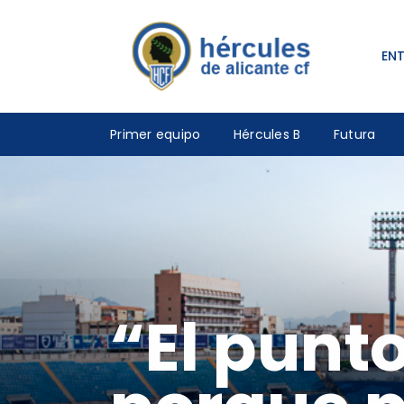
EN
Primer equipo
Hércules B
Futura
“El punt