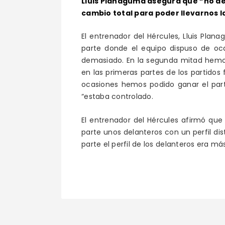
Lluis Planagumà asegura que “no de
cambio total para poder llevarnos la
El entrenador del Hércules, Lluis Pla
parte donde el equipo dispuso de oc
demasiado. En la segunda mitad hemos
en las primeras partes de los partido
ocasiones hemos podido ganar el part
“estaba controlado.
El entrenador del Hércules afirmó que
parte unos delanteros con un perfil di
parte el perfil de los delanteros era m