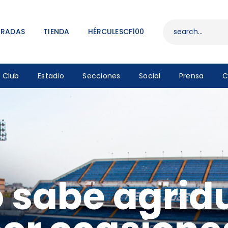
ENTRADAS
TIENDA
TRADAS
TIENDA
HÉRCULESCF100
HÉRCULESCF100
Club
Estadio
Secciones
Social
Prensa
C
o sabe agrid