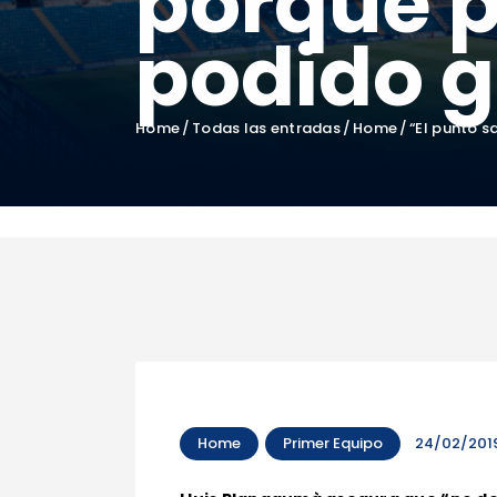
porque 
podido 
Home
Todas las entradas
Home
“El punto s
Home
Primer Equipo
24/02/201