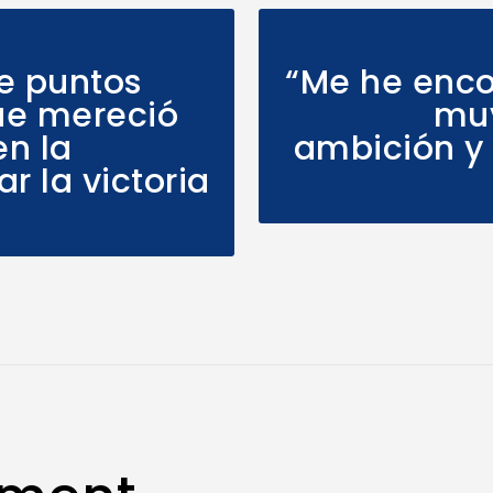
e puntos
“Me he enco
ue mereció
muy
en la
ambición y
 la victoria