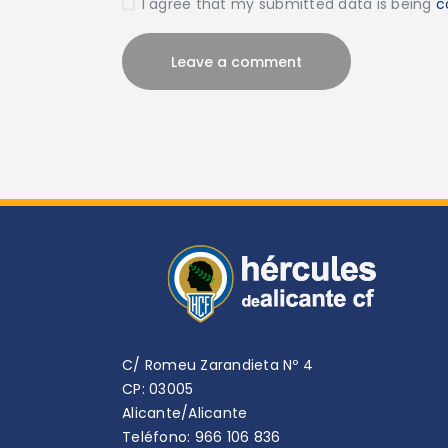
I agree that my submitted data is being
c
C/ Romeu Zarandieta Nº 4
CP: 03005
Alicante/Alicante
Teléfono: 966 106 836