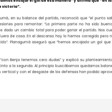
bimos encajar el gol de esa manera” y afirma que “en l
 victoria”.
nagumà, en su balance del partido, reconoció que “el punto 
asiones para remontar: “La primera parte no ha sido buen
 dado un cambio total para poder ganar el partido. Nos cu
s fuera de casa. En el descanso hoy lo hemos corregido pero
ido”.
Planagumà aseguró que “hemos encajado un gol que n
 “con Benja tenemos cero dudas” y explicó su planteamiento i
stinto a la segunda. Al principio buscábamos quedarnos balone
ás vertical y con el desgaste de los defensas han podido aprov