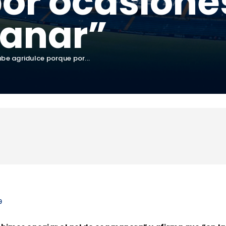
por ocasion
ganar”
abe agridulce porque por...
9