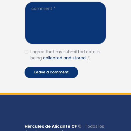
I agree that my submitted data is
being
collected and stored
.
*
Hércules de Alicante CF
© . Todos los