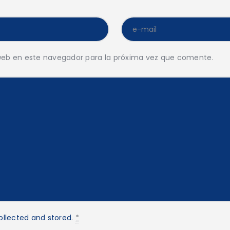
web en este navegador para la próxima vez que comente.
ollected and stored
.
*