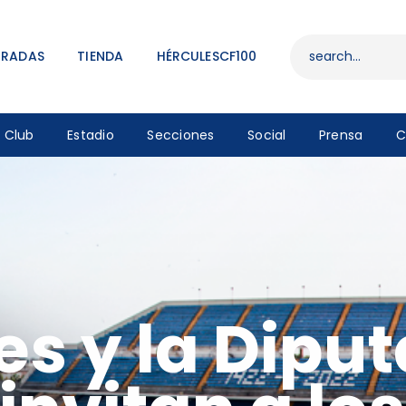
ENTRADAS
TIENDA
TRADAS
TIENDA
HÉRCULESCF100
HÉRCULESCF100
Club
Estadio
Secciones
Social
Prensa
C
es y la Dipu