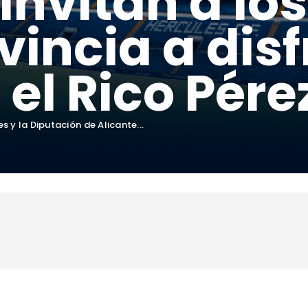
invitan a lo
vincia a disf
 el Rico Pére
es y la Diputación de Alicante...