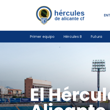
EN
Primer equipo
Hércules B
Futura
El Hércul