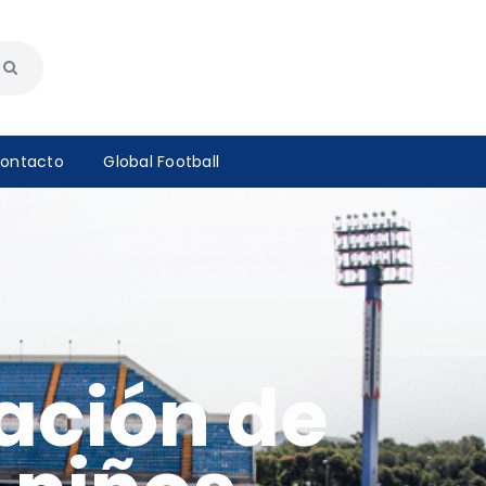
ontacto
Global Football
tación de