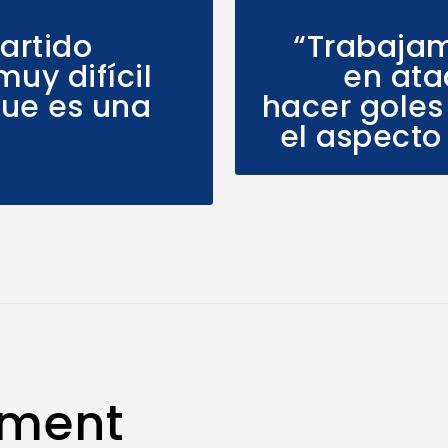
partido
“Trabaja
uy difícil
en ata
que es una
hacer goles
el aspecto
mment