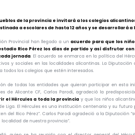
pueblos de la provincia e invitará a los colegios alicantin
destinada a escolares de hasta 12 años y se desarrollará 
ción Provincial han llegado a un
acuerdo para que los niño
 estadio Rico Pérez los días de partido y así disfrutar c
 cada jornada
. El acuerdo se enmarca en la política del Hércu
vos y sociales en las localidades alicantinas. La Diputació
a todos los colegios que estén interesados.
ción de todas las entidades que quieran participar en esta in
ules de Alicante CF, Carlos Parodi, agradeció la predisposic
r el Hércules a toda la provincia
y que los niños alicant
 de Liga. El Hércules es una institución centenaria y su fut
en del Rico Pérez”. Carlos Parodi agradeció a la Diputación “
a localidad de nuestra provincia”.
lló, quien se ha reunido con el director general del Hércul