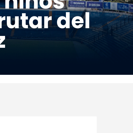
s niños
rutar del
z