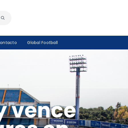
ontacto
Global Football
y vence