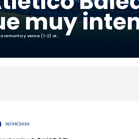
Atlético Bale
ue muy inte
es remonta y vence (1-2) al...
16/09/2020