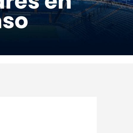
ares en
nso