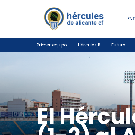
EN
Primer equipo
Hércules B
Futura
El Hércu