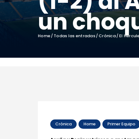
(1-2) al 
un choq
Home
Todas las entradas
Crónica
El Hércul
Crónica
Home
Primer Equipo