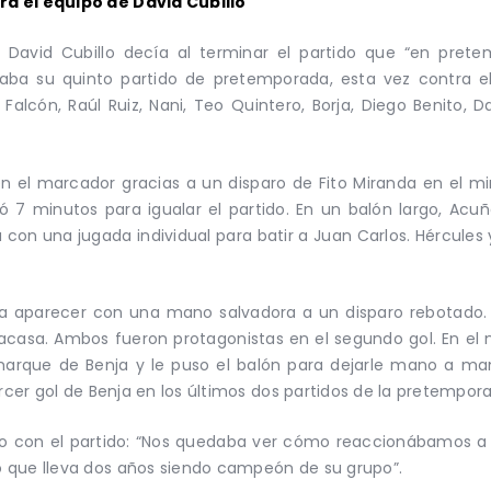
ra el equipo de David Cubillo
 David Cubillo decía al terminar el partido que “en prete
taba su quinto partido de pretemporada, esta vez contra el 
 Falcón, Raúl Ruiz, Nani, Teo Quintero, Borja, Diego Benito
 en el marcador gracias a un disparo de Fito Miranda en el m
itó 7 minutos para igualar el partido. En un balón largo, Ac
a con una jugada individual para batir a Juan Carlos. Hércules 
 a aparecer con una mano salvadora a un disparo rebotado. 
acasa. Ambos fueron protagonistas en el segundo gol. En el 
arque de Benja y le puso el balón para dejarle mano a man
ercer gol de Benja en los últimos dos partidos de la pretempor
ho con el partido: “Nos quedaba ver cómo reaccionábamos a
 que lleva dos años siendo campeón de su grupo”.