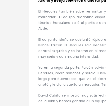
Acuña y Benja volvieron a anotar pa
El Hércules también sabe remontar y
marcador”. El equipo alicantino dispu
técnico herculano salió al partido con
Abde.
El conjunto isleño se adelantó rápido
Ismael Falcón. El Hércules sólo neces
control exquisito y se internó en el áre
muy serio y con mucha intensidad.
Ya en la segunda parte, Falcón volvió
Hércules, Pedro Sánchez y Sergio Buen
largo para Buenacasa, que vio el desm
anotó y le dio la vuelta al marcador. T
David Cubillo se mostró muy satisfec
de igualar y hemos ganado a un equipo