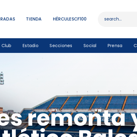
ENTRADAS
TIENDA
TRADAS
TIENDA
HÉRCULESCF100
HÉRCULESCF100
Club
Estadio
Secciones
Social
Prensa
C
les remonta 