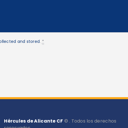
ollected and stored
.
*
Hércules de Alicante CF
© . Todos los derechos
reservados.