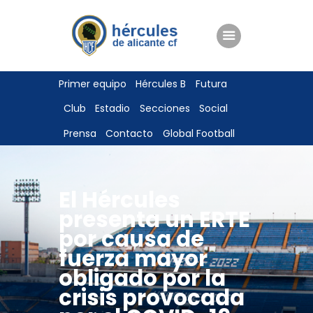
ENTRADAS
Primer equipo
Hércules B
Futura
TIENDA
Club
Estadio
Secciones
Social
HÉRCULESCF100
Prensa
Contacto
Global Football
El Hércules
presenta un ERTE
por causa de
fuerza mayor
obligado por la
crisis provocada