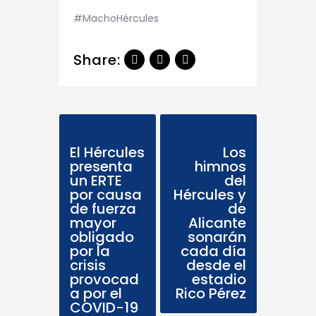
#MachoHércules
Share:
Previous Post
Next Post
El Hércules
Los
presenta
himnos
un ERTE
del
por causa
Hércules y
de fuerza
de
mayor
Alicante
obligado
sonarán
por la
cada día
crisis
desde el
provocad
estadio
a por el
Rico Pérez
COVID-19