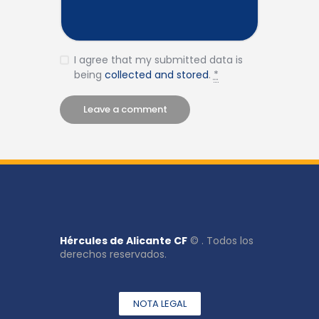
I agree that my submitted data is
being
collected and stored
.
*
Hércules de Alicante CF
© . Todos los
derechos reservados.
NOTA LEGAL