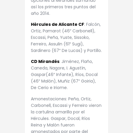
opciones al Mirandés sumando
así los primeros tres puntos del
año 2014.
Hércules de Alicante CF
: Falcón,
Ortiz, Pamarot (46″ Carbonell),
Escassi, Peña, Yuste, Sissoko,
Ferreiro, Assulin (61″ Sugi),
Sardinero (67″ De Lucas) y Portillo.
CD Mirandés
: Jiménez, Flaño,
Caneda, Nagore, I. Agustín,
Gaspar(46″ Infante), Ríos, Docal
(46″ Malón), Muñiz (67″ Goiria),
De Cerio e Iriome.
Amonestaciones: Peña, Ortiz,
Carbonell, Escassi y Ferreiro vieron
la cartulina amarilla por el
Hércules. Gaspar, Docal, Ríos
Reina y Malón fueron
amonestados por parte del