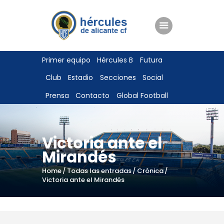
ENTRADAS
Primer equipo
Hércules B
Futura
TIENDA
Club
Estadio
Secciones
Social
HÉRCULESCF100
Prensa
Contacto
Global Football
Victoria ante el
Mirandés
Home
Todas las entradas
Crónica
Victoria ante el Mirandés