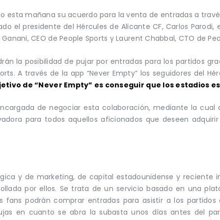
do esta mañana su acuerdo para la venta de entradas a través
do el presidente del Hércules de Alicante CF, Carlos Parodi, e
 Ganani, CEO de People Sports y Laurent Chabbal, CTO de Peo
rán la posibilidad de pujar por entradas para los partidos gra
orts. A través de la app “Never Empty” los seguidores del Hé
bjetivo de “Never Empty” es conseguir que los estadios es
ncargada de negociar esta colaboración, mediante la cual
vadora para todos aquellos aficionados que deseen adquiri
gica y de marketing, de capital estadounidense y reciente 
ollada por ellos. Se trata de un servicio basado en una pl
os fans podrán comprar entradas para asistir a los partidos
ujas en cuanto se abra la subasta unos días antes del pa