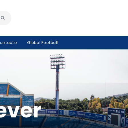
ontacto
Global Football
ever