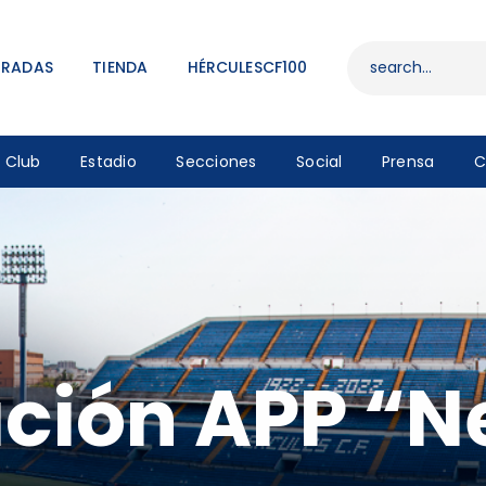
ENTRADAS
TIENDA
TRADAS
TIENDA
HÉRCULESCF100
HÉRCULESCF100
Club
Estadio
Secciones
Social
Prensa
C
ción APP “N