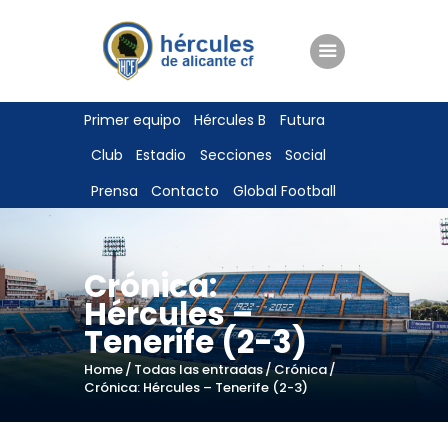
ENTRADAS
Primer equipo
Hércules B
Futura
TIENDA
Club
Estadio
Secciones
Social
HÉRCULESCF100
Prensa
Contacto
Global Football
Crónica:
Hércules –
Tenerife (2-3)
Home
Todas las entradas
Crónica
Crónica: Hércules – Tenerife (2-3)