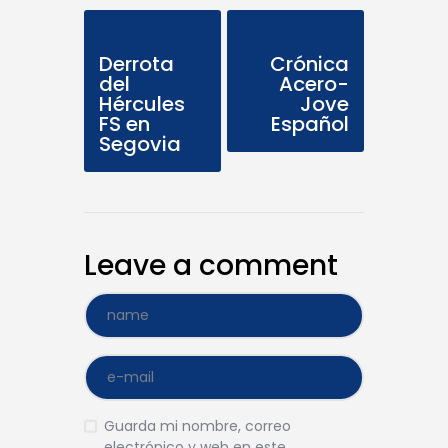
Previous Post
Next Post
Derrota
Crónica
del
Acero-
Hércules
Jove
FS en
Español
Segovia
Leave a comment
Guarda mi nombre, correo
electrónico y web en este