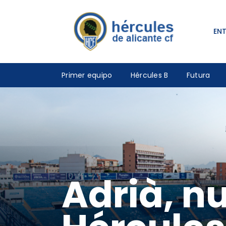
EN
Primer equipo
Hércules B
Futura
Adrià, nu