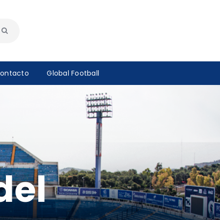
ontacto
Global Football
del