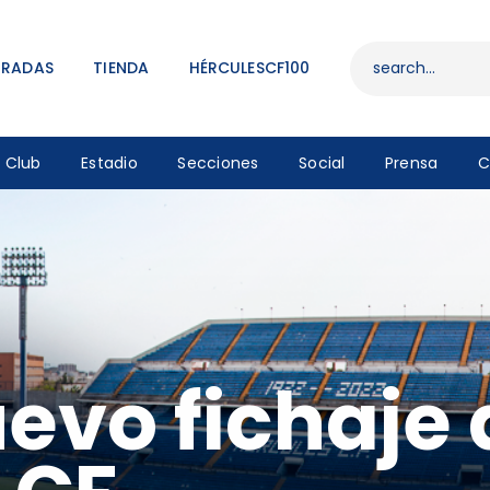
ENTRADAS
TIENDA
TRADAS
TIENDA
HÉRCULESCF100
HÉRCULESCF100
Club
Estadio
Secciones
Social
Prensa
C
evo fichaje 