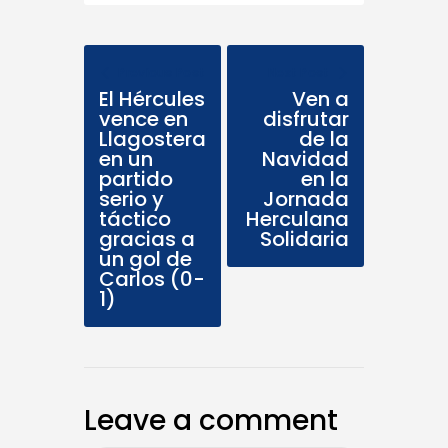
Previous Post
Next Post
El Hércules
Ven a
vence en
disfrutar
Llagostera
de la
en un
Navidad
partido
en la
serio y
Jornada
táctico
Herculana
gracias a
Solidaria
un gol de
Carlos (0-
1)
Leave a comment