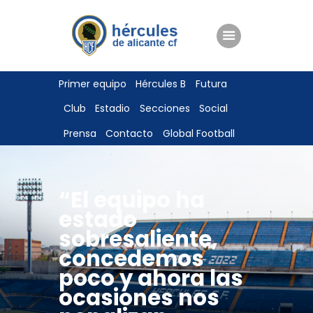
ENTRADAS
Primer equipo
Hércules B
Futura
TIENDA
Club
Estadio
Secciones
Social
HÉRCULESCF100
Prensa
Contacto
Global Football
“El equipo ha
estado
sobresaliente,
concedemos
poco y ahora las
ocasiones nos