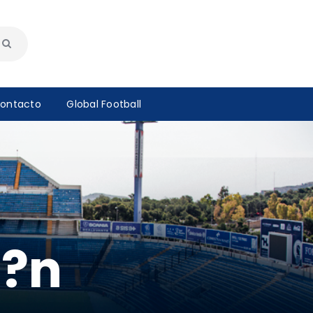
ontacto
Global Football
a?n