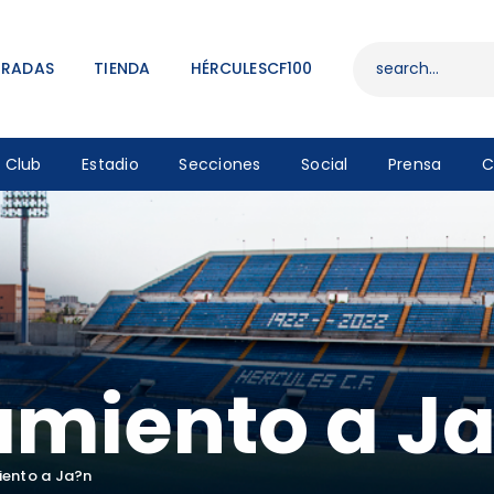
ENTRADAS
TIENDA
TRADAS
TIENDA
HÉRCULESCF100
HÉRCULESCF100
Club
Estadio
Secciones
Social
Prensa
C
amiento a J
ento a Ja?n