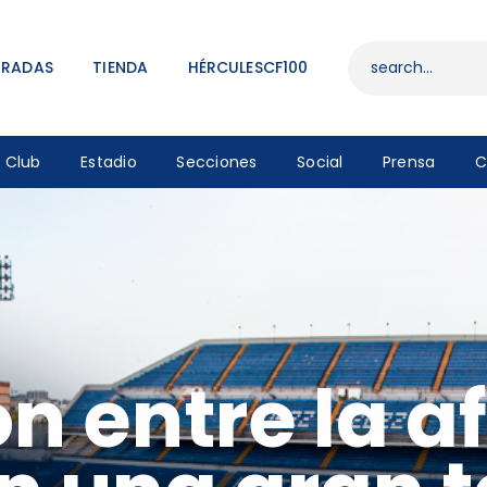
ENTRADAS
TIENDA
TRADAS
TIENDA
HÉRCULESCF100
HÉRCULESCF100
Club
Estadio
Secciones
Social
Prensa
C
 entre la afi