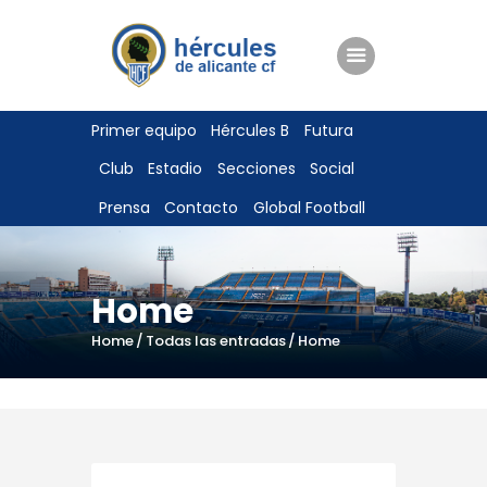
ENTRADAS
Primer equipo
Hércules B
Futura
TIENDA
Club
Estadio
Secciones
Social
HÉRCULESCF100
Prensa
Contacto
Global Football
Home
Home
Todas las entradas
Home