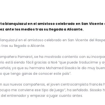
a blanquiazul en el amistoso celebrado en San Vicente del
 ante los medios tras su llegada a Alicante.
nquiazul en el amistoso celebrado en San Vicente del Raspeig 
ras su llegada a Alicante.
compañero Pamarot, se ha mostrado contento con su incorpora
ario está siendo fácil gracias a Noé “que puede traducirme 
pañola, ya que su hermano Mohamed Sissoko le dio muy buena
lo que tengo ganas de conocer este país”.
on sus nuevos compañeros, el joven centrocampista francés h
ue ocupo me conviene ese tipo de juego”, ha señalado. Sissoko
n del entrenador y empezar a jugar cuanto antes.