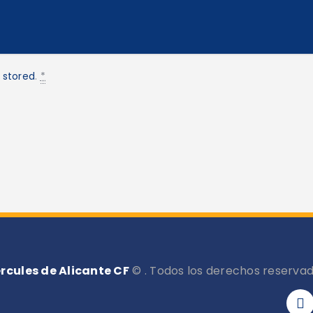
 stored
.
*
rcules de Alicante CF
© . Todos los derechos reservad