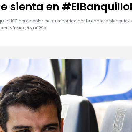
se sienta en #ElBanquill
illoHCF para hablar de su recorrido por la cantera blanquiazul 
=eXhGAfBMaQ4&t=129s