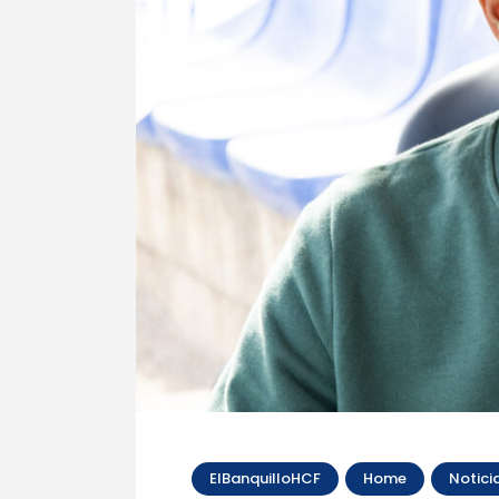
ElBanquilloHCF
Home
Notici