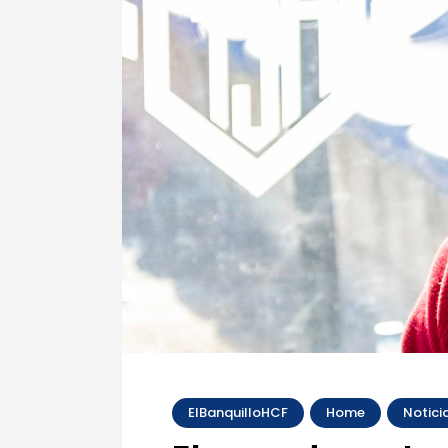
ElBanquilloHCF
Home
Notici