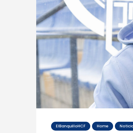
ElBanquilloHCF
Home
Notici