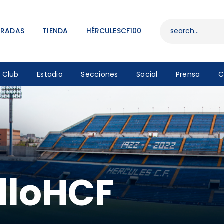
ENTRADAS
TIENDA
TRADAS
TIENDA
HÉRCULESCF100
HÉRCULESCF100
Club
Estadio
Secciones
Social
Prensa
C
lloHCF