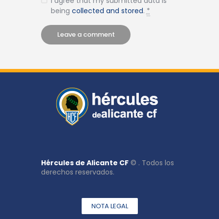
I agree that my submitted data is
being
collected and stored
.
*
Hércules de Alicante CF
© . Todos los
derechos reservados.
NOTA LEGAL