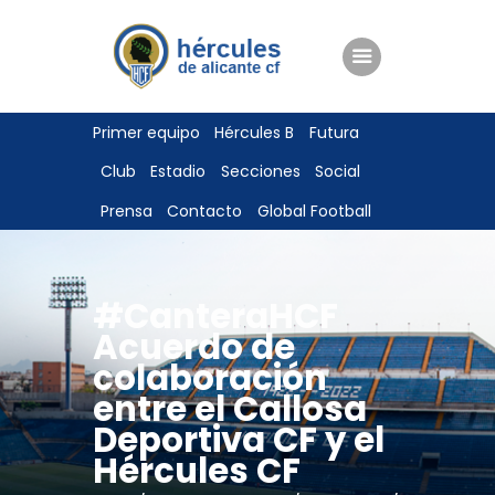
ENTRADAS
Primer equipo
Hércules B
Futura
TIENDA
Club
Estadio
Secciones
Social
HÉRCULESCF100
Prensa
Contacto
Global Football
#CanteraHCF
Acuerdo de
colaboración
entre el Callosa
Deportiva CF y el
Hércules CF